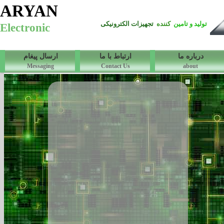
ARYAN
تولید و تامین
کننده
تجهیزات الکترونیکی
Electronic
درباره ما
ارتباط با ما
ارسال پیغام
Messaging
Contact Us
about
APC 166 شمارنده پیش انتخابی
قابل برنامه ریزی - صعودی و نزولی
چهار رقمی - ورودی انواع سنسور و
میکروسوئیچ -خروجی قایل برنامه
ریزی - سرعت بالا - نمایش همزمان
عدد شمارش شده و عدد انتخابی